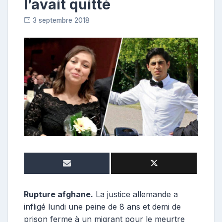
l’avait quitté
3 septembre 2018
C
o
n
t
r
i
b
u
t
r
i
c
e
Rupture afghane.
La justice allemande a
infligé lundi une peine de 8 ans et demi de
prison ferme à un migrant pour le meurtre