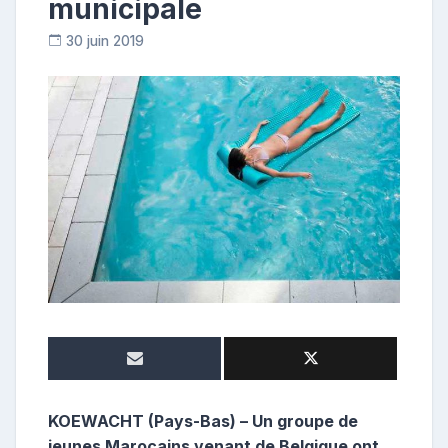
municipale
30 juin 2019
C
o
n
t
r
i
b
u
t
r
i
c
e
KOEWACHT (Pays-Bas) – Un groupe de
jeunes Marocains venant de Belgique ont