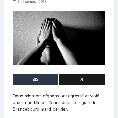
3 décembre 2018
C
o
n
t
r
i
b
u
t
r
i
c
e
Deux migrants afghans ont agressé et violé
une jeune fille de 15 ans dans la région du
Brandebourg mardi dernier.