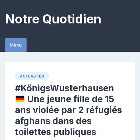
Skip
to
Notre Quotidien
content
Menu
ACTUALITÉS
#KönigsWusterhausen
Une jeune fille de 15
ans violée par 2 réfugiés
afghans dans des
toilettes publiques