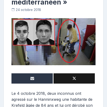
méditerranéen »
24 octobre 2018
C
o
n
t
r
i
b
u
t
r
i
c
e
Le 4 octobre 2018, deux inconnus ont
agressé sur le Hanninxweg une habitante de
Krefeld âgée de 84 ans et lui ont dérobé son