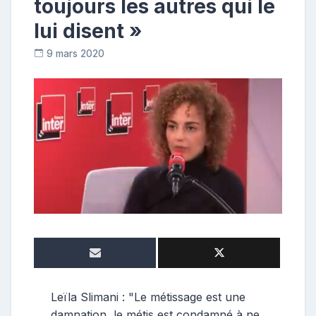
toujours les autres qui le
lui disent »
9 mars 2020
R
e
p
o
s
t
e
u
r
Leïla Slimani : "Le métissage est une
damnation, le métis est condamné à ne