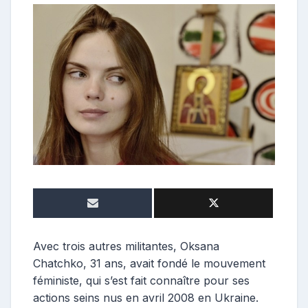
o
n
t
r
i
b
u
t
r
i
c
e
Avec trois autres militantes, Oksana
Chatchko, 31 ans, avait fondé le mouvement
féministe, qui s’est fait connaître pour ses
actions seins nus en avril 2008 en Ukraine.