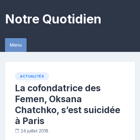
Skip
to
Notre Quotidien
content
Menu
ACTUALITÉS
La cofondatrice des
Femen, Oksana
Chatchko, s’est suicidée
à Paris
24 juillet 2018
C