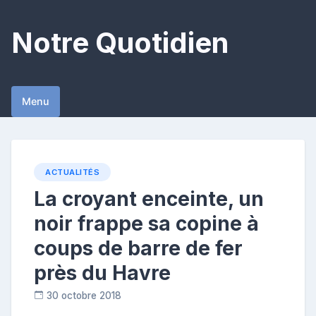
Skip
to
Notre Quotidien
content
Menu
ACTUALITÉS
La croyant enceinte, un
noir frappe sa copine à
coups de barre de fer
près du Havre
30 octobre 2018
C