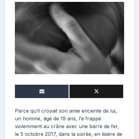
o
n
t
r
i
b
u
t
r
i
c
e
Parce qu’il croyait son amie enceinte de lui,
un homme, âgé de 19 ans, l’a frappé
violemment au crâne avec une barre de fer,
le 5 octobre 2017, dans la soirée, en lisière de