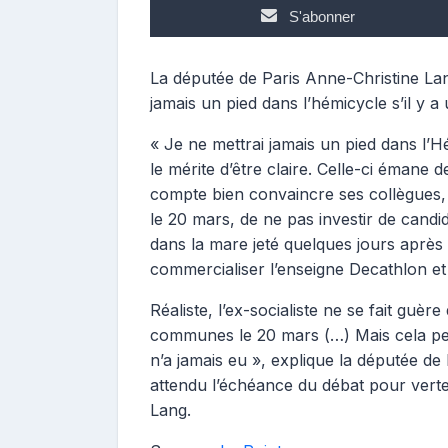
n
S'abonner
t
r
i
La députée de Paris Anne-Christine Lang
b
jamais un pied dans l’hémicycle s’il y a
u
t
« Je ne mettrai jamais un pied dans l’H
r
le mérite d’être claire. Celle-ci émane
i
compte bien convaincre ses collègues, 
c
le 20 mars, de ne pas investir de candi
e
dans la mare jeté quelques jours après 
commercialiser l’enseigne Decathlon et 
Réaliste, l’ex-socialiste ne se fait guèr
communes le 20 mars (…) Mais cela peut
n’a jamais eu », explique la députée de 
attendu l’échéance du débat pour verte
Lang.