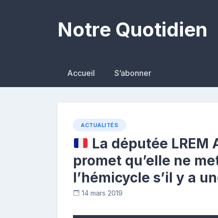
Skip
to
Notre Quotidien
content
Accueil
S’abonner
ACTUALITÉS
La députée LREM A
promet qu’elle ne met
l’hémicycle s’il y a u
14 mars 2019
C
o