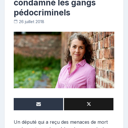
condamné les gangs
pédocriminels
26 juillet 2018
C
o
n
t
r
i
b
u
t
r
i
c
e
Un député qui a reçu des menaces de mort