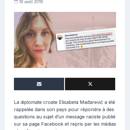
19 août 2019
C
o
n
t
r
i
b
u
t
r
i
c
e
La diplomate croate Elisabeta Mađarević a été
rappelée dans son pays pour répondre à des
questions au sujet d’un message raciste publié
sur sa page Facebook et repris par les médias