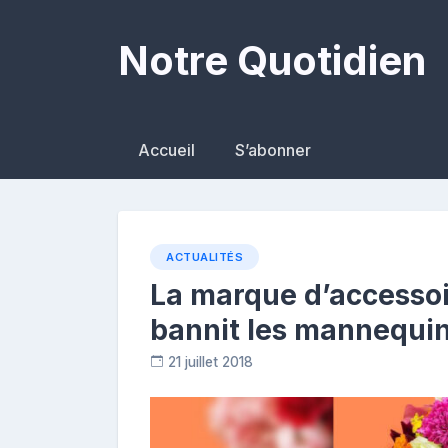
Skip
to
Notre Quotidien
content
Accueil
S’abonner
ACTUALITÉS
La marque d’accesso
bannit les mannequin
21 juillet 2018
C
o
n
t