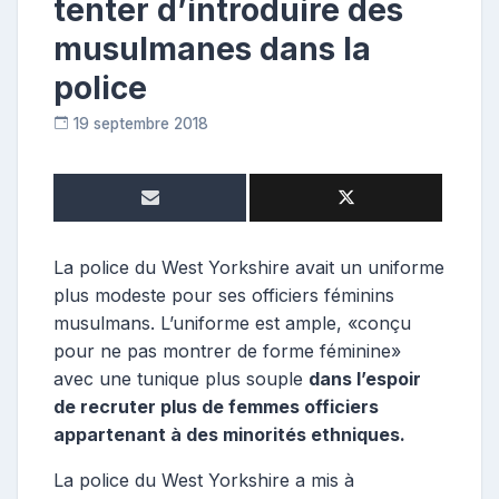
tenter d’introduire des
musulmanes dans la
police
19 septembre 2018
C
o
n
t
r
i
La police du West Yorkshire avait un uniforme
b
plus modeste pour ses officiers féminins
u
musulmans. L’uniforme est ample, «conçu
t
pour ne pas montrer de forme féminine»
r
avec une tunique plus souple
dans l’espoir
i
de recruter plus de femmes officiers
c
e
appartenant à des minorités ethniques.
La police du West Yorkshire a mis à