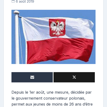
6 août 2019
R
e
p
o
s
t
e
u
r
Depuis le 1er août, une mesure, décidée par
le gouvernement conservateur polonais,
permet aux jeunes de moins de 26 ans d’être