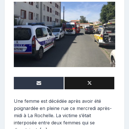
o
n
t
r
i
b
u
t
r
i
c
e
Une femme est décédée après avoir été
poignardée en pleine rue ce mercredi après-
midi à La Rochelle. La victime s’était
interposée entre deux femmes qui se