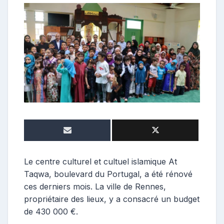
e
p
o
s
t
e
u
r
Le centre culturel et cultuel islamique At
Taqwa, boulevard du Portugal, a été rénové
ces derniers mois. La ville de Rennes,
propriétaire des lieux, y a consacré un budget
de 430 000 €.