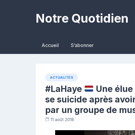
Skip
to
Notre Quotidien
content
Accueil
S’abonner
ACTUALITÉS
#LaHaye
Une élue 
se suicide après avoir
par un groupe de mu
11 août 2018
C
o