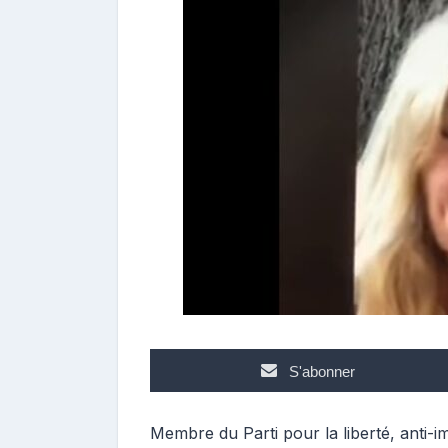
n
t
r
i
b
u
t
r
i
c
e
S'abonner
Membre du Parti pour la liberté, anti-imm