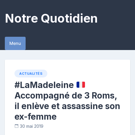
Skip
to
Notre Quotidien
content
Menu
ACTUALITÉS
#LaMadeleine
Accompagné de 3 Roms,
il enlève et assassine son
ex-femme
30 mai 2019
C