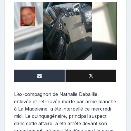
o
n
t
r
i
b
u
t
r
i
c
e
L’ex-compagnon de Nathalie Debaillie,
enlevée et retrouvée morte par arme blanche
à La Madeleine, a été interpellé ce mercredi
midi. Le quinquagénaire, principal suspect
dans cette affaire, a été arrêté devant son
appartement, où avait été découvert le corps