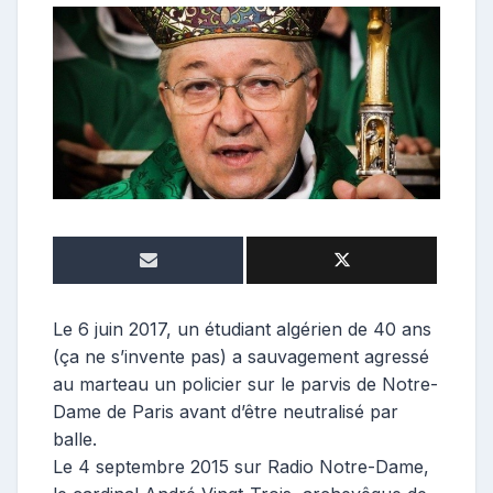
o
n
t
r
i
b
u
t
e
u
r
Le 6 juin 2017, un étudiant algérien de 40 ans
(ça ne s’invente pas) a sauvagement agressé
au marteau un policier sur le parvis de Notre-
Dame de Paris avant d’être neutralisé par
balle.
Le 4 septembre 2015 sur Radio Notre-Dame,