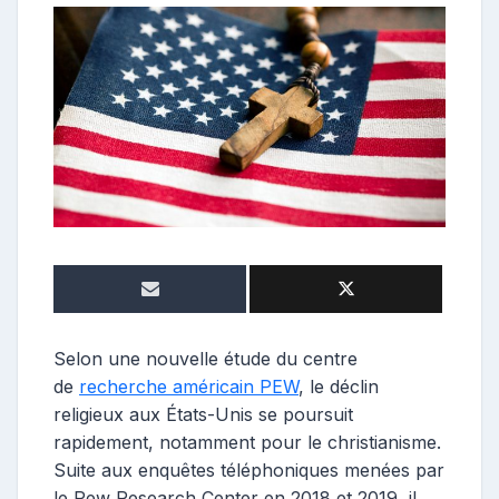
e
p
o
s
t
e
u
r
Selon une nouvelle étude du centre
de
recherche américain PEW
, le déclin
religieux aux États-Unis se poursuit
rapidement, notamment pour le christianisme.
Suite aux enquêtes téléphoniques menées par
le Pew Research Center en 2018 et 2019, il