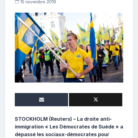
15 novembre 2019
R
e
p
o
s
t
e
u
r
STOCKHOLM (Reuters) – La droite anti-
immigration « Les Démocrates de Suède » a
dépassé les sociaux-démocrates pour