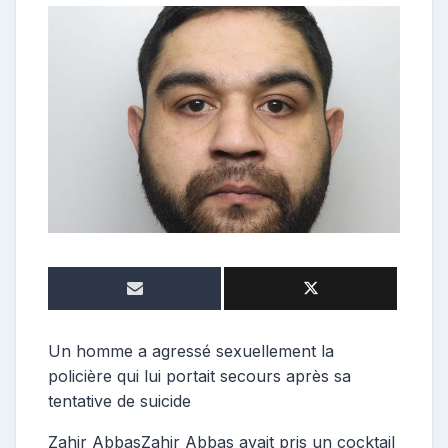
o
n
t
r
i
b
u
t
r
i
c
e
Un homme a agressé sexuellement la
policière qui lui portait secours après sa
tentative de suicide
Zahir AbbasZahir Abbas avait pris un cocktail