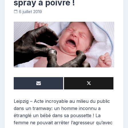
spray à poivre !
6 juillet 2019
C
o
n
t
r
i
b
u
t
r
i
c
e
Leipzig – Acte incroyable au milieu du public
dans un tramway: un homme inconnu a
étranglé un bébé dans sa poussette ! La
femme ne pouvait arrêter l’agresseur qu’avec