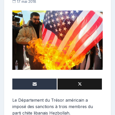
17 mai 2018
R
e
p
o
s
t
e
u
r
Le Département du Trésor américain a
imposé des sanctions à trois membres du
parti chiite libanais Hezbollah.