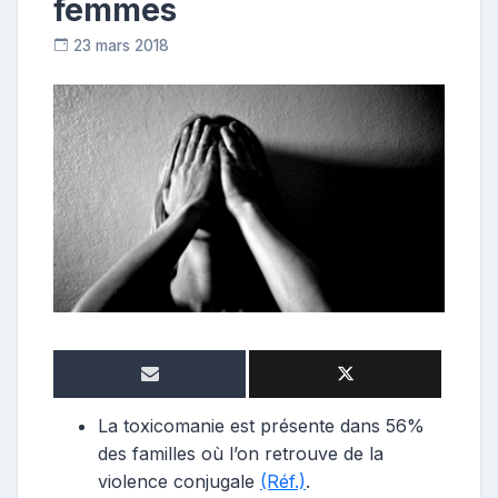
femmes
23 mars 2018
C
o
n
t
r
i
b
u
t
r
i
c
e
La toxicomanie est présente dans 56%
des familles où l’on retrouve de la
violence conjugale
(Réf.)
.