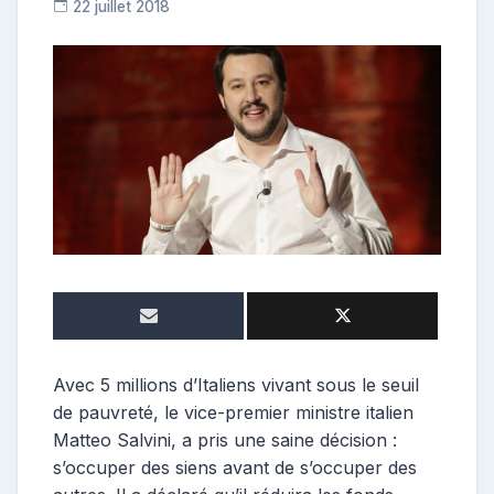
22 juillet 2018
R
e
p
o
s
t
e
u
r
Avec 5 millions d’Italiens vivant sous le seuil
de pauvreté, le vice-premier ministre italien
Matteo Salvini, a pris une saine décision :
s’occuper des siens avant de s’occuper des