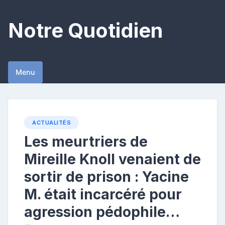
Skip
to
Notre Quotidien
content
Menu
ACTUALITÉS
Les meurtriers de
Mireille Knoll venaient de
sortir de prison : Yacine
M. était incarcéré pour
agression pédophile…