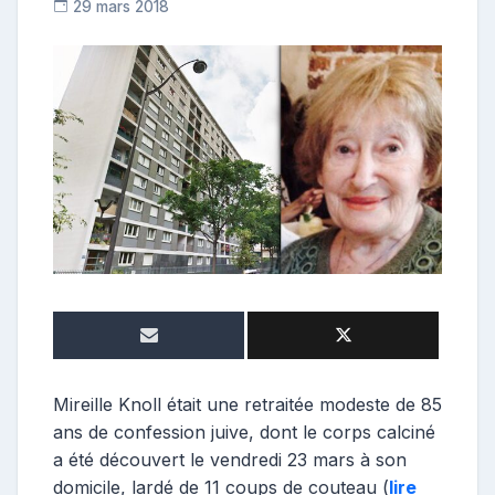
29 mars 2018
C
o
n
t
r
i
b
u
t
r
i
c
e
Mireille Knoll était une retraitée modeste de 85
ans de confession juive, dont le corps calciné
a été découvert le vendredi 23 mars à son
domicile, lardé de 11 coups de couteau (
lire