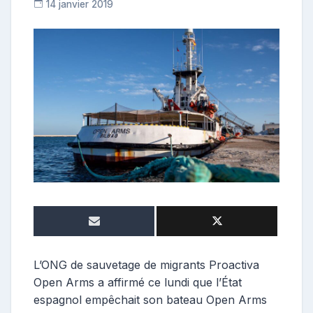
14 janvier 2019
R
e
p
o
s
t
e
u
r
L’ONG de sauvetage de migrants Proactiva
Open Arms a affirmé ce lundi que l’État
espagnol empêchait son bateau Open Arms