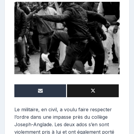
e
p
o
s
t
e
u
r
Le militaire, en civil, a voulu faire respecter
l’ordre dans une impasse près du collège
Joseph-Anglade. Les deux ados s’en sont
violemment pris à lui et ont également porté