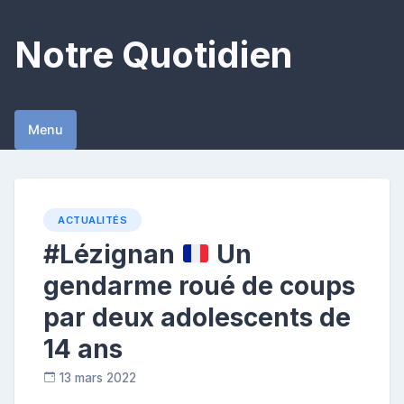
Skip
to
Notre Quotidien
content
Menu
ACTUALITÉS
#Lézignan
Un
gendarme roué de coups
par deux adolescents de
14 ans
13 mars 2022
R