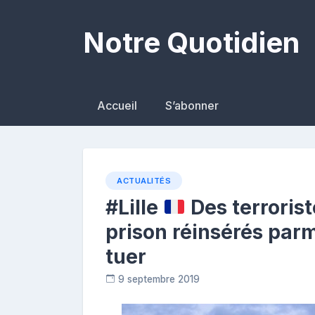
Skip
to
Notre Quotidien
content
Accueil
S’abonner
ACTUALITÉS
#Lille
Des terroris
prison réinsérés parm
tuer
9 septembre 2019
R
e