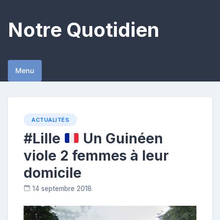
Skip
to
Notre Quotidien
content
Menu
ACTUALITÉS
#Lille
Un Guinéen
viole 2 femmes à leur
domicile
14 septembre 2018
C
o
n