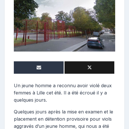
t
r
i
b
u
t
r
i
c
e
Un jeune homme a reconnu avoir violé deux
femmes à Lille cet été. Il a été écroué il y a
quelques jours.
Quelques jours après la mise en examen et le
placement en détention provisoire pour viols
aggravés d’un jeune homme, qui nous a été