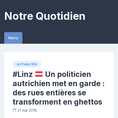
Skip
to
Notre Quotidien
content
Menu
ACTUALITÉS
#Linz
Un politicien
autrichien met en garde :
des rues entières se
transforment en ghettos
21 mai 2018
R