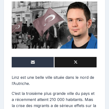
e
p
o
s
t
e
u
r
Linz est une belle ville située dans le nord de
l’Autriche.
C’est la troisième plus grande ville du pays et
a récemment atteint 210 000 habitants. Mais
la crise des migrants a de sérieux effets sur la