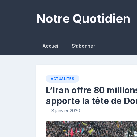
Skip
to
Notre Quotidien
content
Accueil
S’abonner
ACTUALITÉS
L’Iran offre 80 million
apporte la tête de D
8 janvier 2020
R
e
p
o