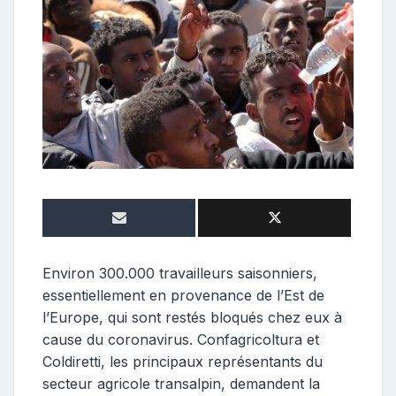
o
s
t
e
u
r
Environ 300.000 travailleurs saisonniers,
essentiellement en provenance de l’Est de
l’Europe, qui sont restés bloqués chez eux à
cause du coronavirus. Confagricoltura et
Coldiretti, les principaux représentants du
secteur agricole transalpin, demandent la