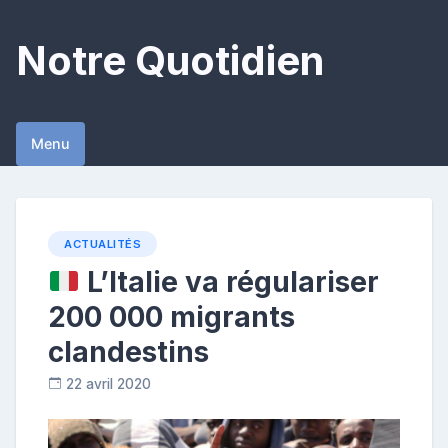
Skip
to
Notre Quotidien
content
Menu
ACTUALITÉS
L’Italie va régulariser
200 000 migrants
clandestins
22 avril 2020
R
e
p