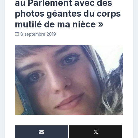
au Parlement avec des
photos géantes du corps
mutilé de ma nièce »
8 septembre 2019
R
e
p
o
s
t
e
u
r