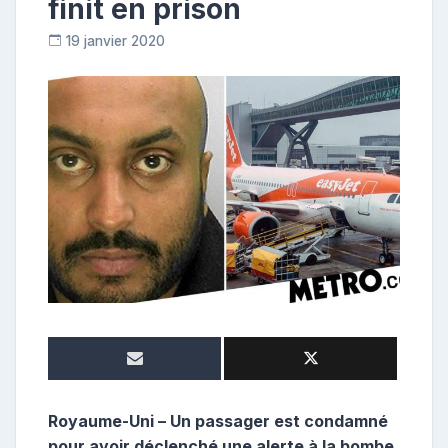
finit en prison
19 janvier 2020
R
e
p
o
s
t
e
u
r
Royaume-Uni – Un passager est condamné
pour avoir déclenché une alerte à la bombe