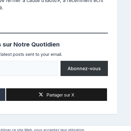
e fermer à cause d’idiots!», a récemment écrit
é.
s sur Notre Quotidien
latest posts sent to your email.
Abonnez-vous
Partager sur X
utiliser ce site Web, vous acceptez leur utilisation.