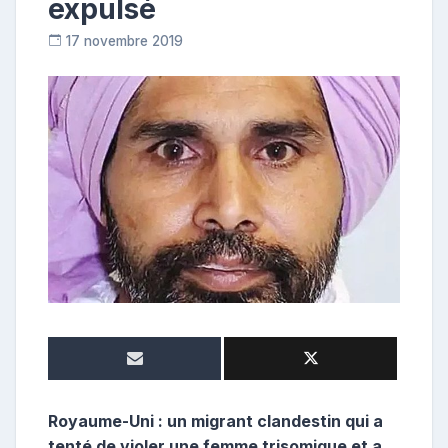
expulsé
17 novembre 2019
C
o
n
t
r
i
b
u
t
r
i
c
e
Royaume-Uni : un migrant clandestin qui a
tenté de violer une femme trisomique et a