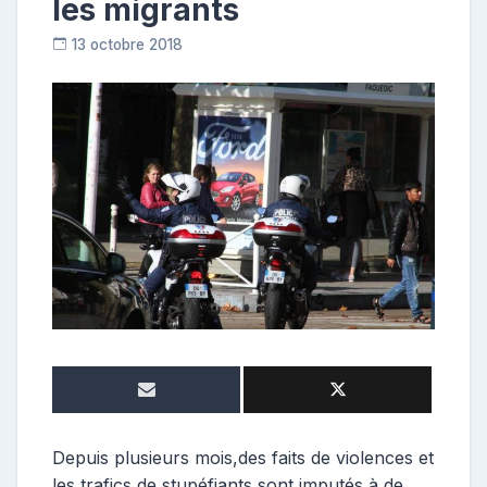
les migrants
13 octobre 2018
R
e
p
o
s
t
e
u
r
Depuis plusieurs mois,des faits de violences et
les trafics de stupéfiants sont imputés à de