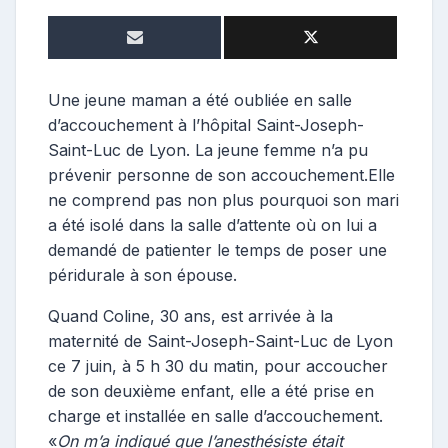
o
n
t
r
i
Une jeune maman a été oubliée en salle
b
d’accouchement à l’hôpital Saint-Joseph-
u
Saint-Luc de Lyon. La jeune femme n’a pu
t
prévenir personne de son accouchement.Elle
r
ne comprend pas non plus pourquoi son mari
i
a été isolé dans la salle d’attente où on lui a
c
e
demandé de patienter le temps de poser une
péridurale à son épouse.
Quand Coline, 30 ans, est arrivée à la
maternité de Saint-Joseph-Saint-Luc de Lyon
ce 7 juin, à 5 h 30 du matin, pour accoucher
de son deuxième enfant, elle a été prise en
charge et installée en salle d’accouchement.
«
On m’a indiqué que l’anesthésiste était