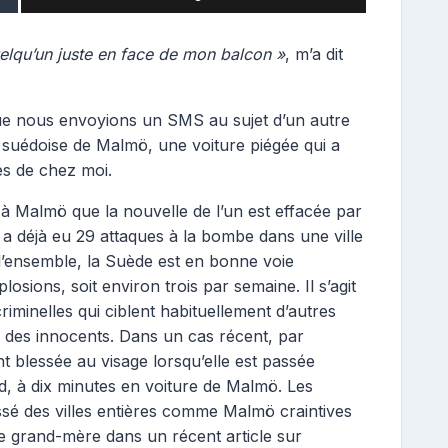
quelqu’un juste en face de mon balcon »
, m’a dit
ue nous envoyions un SMS au sujet d’un autre
le suédoise de Malmö, une voiture piégée qui a
ès de chez moi.
 à Malmö que la nouvelle de l’un est effacée par
y a déjà eu 29 attaques à la bombe dans une ville
l’ensemble, la Suède est en bonne voie
osions, soit environ trois par semaine. Il s’agit
iminelles qui ciblent habituellement d’autres
is des innocents. Dans un cas récent, par
t blessée au visage lorsqu’elle est passée
, à dix minutes en voiture de Malmö. Les
issé des villes entières comme Malmö craintives
e grand-mère dans un récent article sur