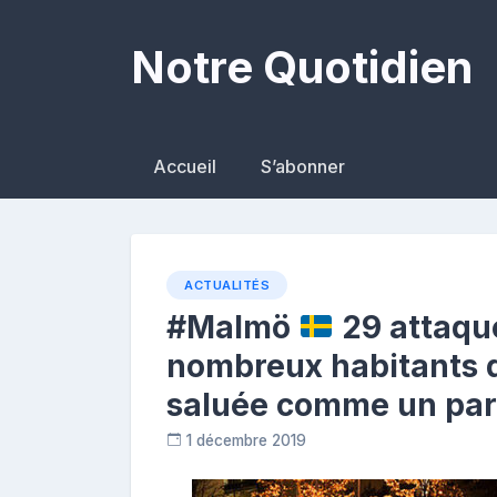
Skip
to
Notre Quotidien
content
Accueil
S’abonner
ACTUALITÉS
#Malmö
29 attaque
nombreux habitants qui
saluée comme un para
1 décembre 2019
R
e