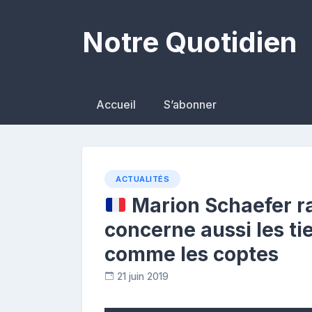
Skip
to
Notre Quotidien
content
Accueil
S’abonner
ACTUALITÉS
Marion Schaefer ra
concerne aussi les ti
comme les coptes
21 juin 2019
C
o