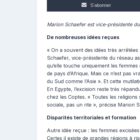
n
S'abonner
t
r
i
Marion Schaefer est vice-présidente du 
b
De nombreuses idées reçues
u
t
« On a souvent des idées très arrêtées
r
i
Schaefer, vice-présidente du réseau ass
c
qu’elle touche uniquement les femmes or
e
de pays d’Afrique. Mais ce n’est pas vr
du Sud comme l’Asie ». Et cette mutilati
En Egypte, l’excision reste très répan
chez les Coptes. « Toutes les religions
sociale, pas un rite », précise Marion 
Disparités territoriales et formation
Autre idée reçue : les femmes excisées 
Certes il existe de grandes régions à r