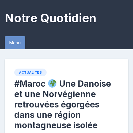
Skip
to
Notre Quotidien
content
Menu
ACTUALITÉS
#Maroc
Une Danoise
et une Norvégienne
retrouvées égorgées
dans une région
montagneuse isolée