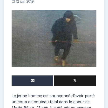
12 juin 2019
C
o
n
t
r
i
b
u
t
r
i
c
e
Le jeune homme est soupçonné d’avoir porté
un coup de couteau fatal dans le coeur de
Marie-Bélen, 21 ans. Il a été mis en examen