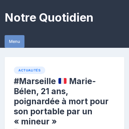
Skip
to
Notre Quotidien
content
Menu
ACTUALITÉS
#Marseille
Marie-
Bélen, 21 ans,
poignardée à mort pour
son portable par un
« mineur »