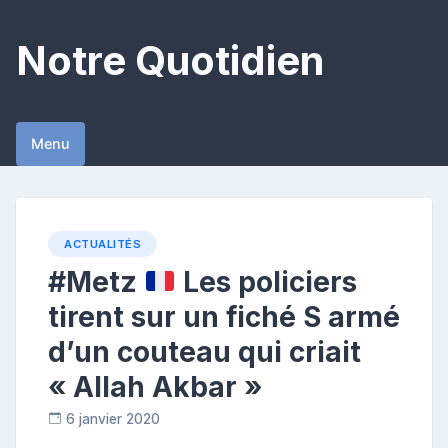
Skip
to
Notre Quotidien
content
Menu
ACTUALITÉS
#Metz
Les policiers
tirent sur un fiché S armé
d’un couteau qui criait
« Allah Akbar »
6 janvier 2020
R