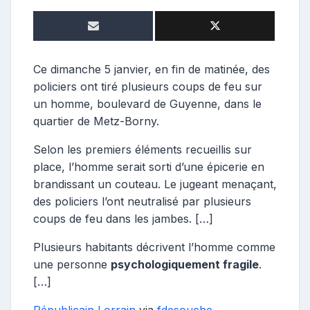
e
p
o
s
t
Ce dimanche 5 janvier, en fin de matinée, des
e
policiers ont tiré plusieurs coups de feu sur
u
un homme, boulevard de Guyenne, dans le
r
quartier de Metz-Borny.
Selon les premiers éléments recueillis sur
place, l’homme serait sorti d’une épicerie en
brandissant un couteau. Le jugeant menaçant,
des policiers l’ont neutralisé par plusieurs
coups de feu dans les jambes. […]
Plusieurs habitants décrivent l’homme comme
une personne
psychologiquement fragile
.
[…]