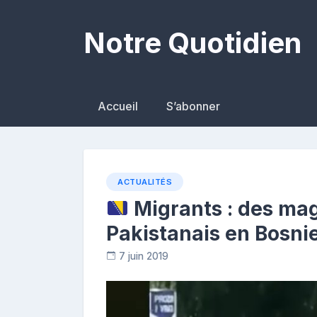
Skip
to
Notre Quotidien
content
Accueil
S’abonner
ACTUALITÉS
Migrants : des mag
Pakistanais en Bosni
7 juin 2019
R
e
p
o