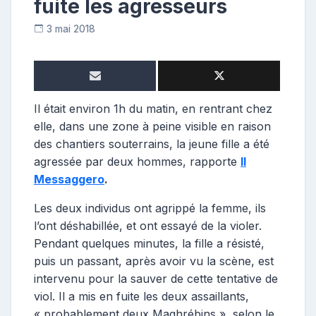
fuite les agresseurs
3 mai 2018
C
o
n
t
r
Il était environ 1h du matin, en rentrant chez
i
elle, dans une zone à peine visible en raison
b
des chantiers souterrains, la jeune fille a été
u
agressée par deux hommes, rapporte
Il
t
r
Messaggero
.
i
Les deux individus ont agrippé la femme, ils
c
e
l’ont déshabillée, et ont essayé de la violer.
Pendant quelques minutes, la fille a résisté,
puis un passant, après avoir vu la scène, est
intervenu pour la sauver de cette tentative de
viol. Il a mis en fuite les deux assaillants,
« probablement deux Maghrébins », selon le