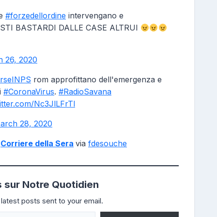
Le
#forzedellordine
intervengano e
STI BASTARDI DALLE CASE ALTRUI
 26, 2020
orseINPS
rom approfittano dell'emergenza e
i
#CoronaVirus
.
#RadioSavana
witter.com/Nc3JlLFrTl
arch 28, 2020
–
Corriere della Sera
via
fdesouche
s sur Notre Quotidien
latest posts sent to your email.