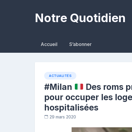
Skip
to
Notre Quotidien
content
Accueil
S’abonner
ACTUALITÉS
#Milan
Des roms pr
pour occuper les lo
hospitalisées
29 mars 2020
R
e