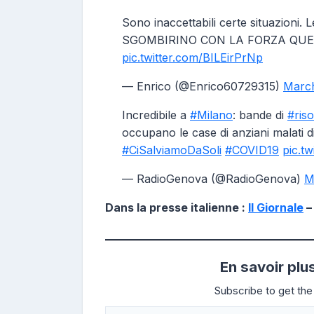
Sono inaccettabili certe situazioni. 
SGOMBIRINO CON LA FORZA QUE
pic.twitter.com/BILEirPrNp
— Enrico (@Enrico60729315)
March
Incredibile a
#Milano
: bande di
#ris
occupano le case di anziani malati d
#CiSalviamoDaSoli
#COVID19
pic.t
— RadioGenova (@RadioGenova)
M
Dans la presse italienne :
Il Giornale
En savoir plu
Subscribe to get the 
Saisissez votre adresse e-mail…