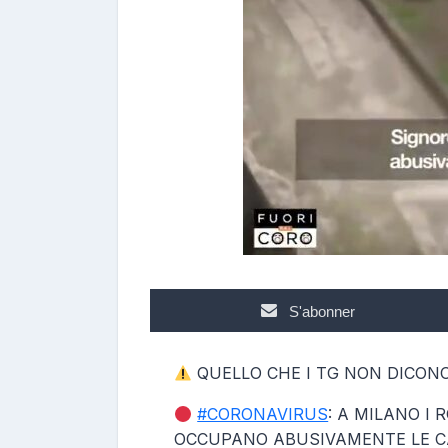
p
o
s
t
e
u
r
S'abonner
QUELLO CHE I TG NON DICON
#CORONAVIRUS
: A MILANO I
OCCUPANO ABUSIVAMENTE LE C