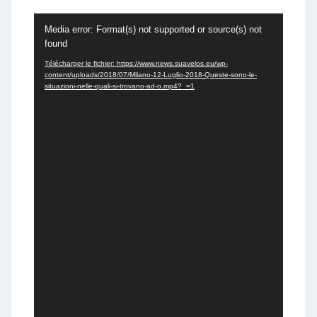
Lecteur
Media error: Format(s) not supported or source(s) not
vidéo
found
Télécharger le fichier: https://www.news.suavelos.eu/wp-
content/uploads/2018/07/Milano-12-Luglio-2018-Queste-sono-le-
situazioni-nelle-quali-si-trovano-ad-o.mp4?_=1