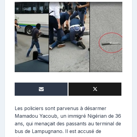
e
p
o
s
t
e
u
r
Les policiers sont parvenus à désarmer
Mamadou Yacoub, un immigré Nigérian de 36
ans, qui menaçait des passants au terminal de
bus de Lampugnano. Il est accusé de