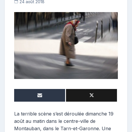
24 août 2018
C
o
n
t
r
i
b
u
t
r
i
c
e
La terrible scène s’est déroulée dimanche 19
août au matin dans le centre-ville de
Montauban, dans le Tarn-et-Garonne. Une