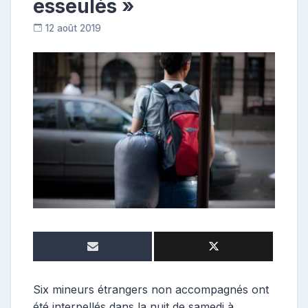
esseulés »
12 août 2019
R
e
p
o
s
t
e
u
r
Six mineurs étrangers non accompagnés ont
été interpellés dans la nuit de samedi à