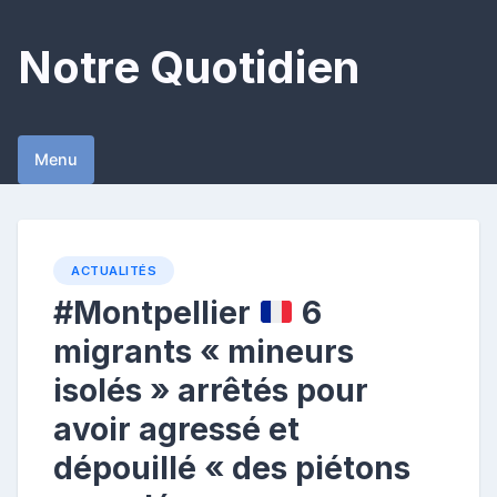
Skip
to
Notre Quotidien
content
Menu
ACTUALITÉS
#Montpellier
6
migrants « mineurs
isolés » arrêtés pour
avoir agressé et
dépouillé « des piétons